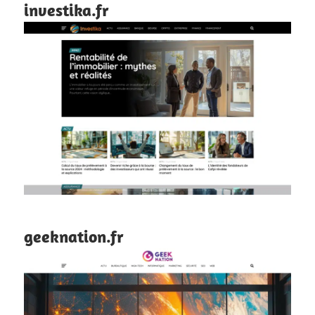
investika.fr
geeknation.fr